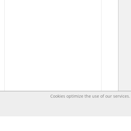
Cookies optimize the use of our services. 
Last changed Apr 14, 2020 2:37:17 AM CEST – Open