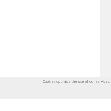
Cookies optimize the use of our services. 
Last changed Apr 14, 2020 2:37:16 AM CEST – Open