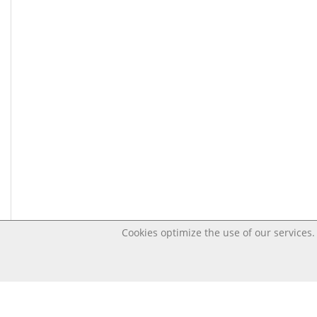
Cookies optimize the use of our services. 
Last changed Nov 3, 2020 10:30:29 AM CET – OpenD