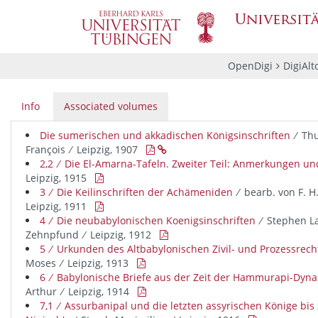
OpenDigi
DigiAlt
Info
Associated volumes
Die sumerischen und akkadischen Königsinschriften
∕ Thu
François ∕ Leipzig, 1907


2,2 ∕ Die El-Amarna-Tafeln. Zweiter Teil: Anmerkungen un
Leipzig, 1915

3 ∕ Die Keilinschriften der Achämeniden
∕ bearb. von F. 
Leipzig, 1911

4 ∕ Die neubabylonischen Koenigsinschriften
∕ Stephen L
Zehnpfund ∕ Leipzig, 1912

5 ∕ Urkunden des Altbabylonischen Zivil- und Prozessrech
Moses ∕ Leipzig, 1913

6 ∕ Babylonische Briefe aus der Zeit der Hammurapi-Dyna
Arthur ∕ Leipzig, 1914

7,1 ∕ Assurbanipal und die letzten assyrischen Könige bi