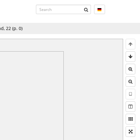
nd, 22
(p.
0
)