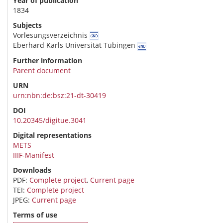
Year of publication
1834
Subjects
Vorlesungsverzeichnis
Eberhard Karls Universität Tübingen
Further information
Parent document
URN
urn:nbn:de:bsz:21-dt-30419
DOI
10.20345/digitue.3041
Digital representations
METS
IIIF-Manifest
Downloads
PDF:
Complete project
,
Current page
TEI:
Complete project
JPEG:
Current page
Terms of use