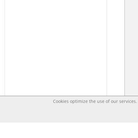
Cookies optimize the use of our services. 
Last changed Feb 5, 2026 3:50:44 PM CET – OpenD