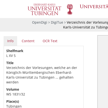
OpenDigi
DigiTue
Verzeichnis der Vorlesun
Karls-Universität zu Tübing
Info
Content
OCR Text
Shelfmark
L XV 5
Title
Verzeichnis der Vorlesungen, welche an der
Königlich-Württembergischen Eberhard-
Karls-Universität zu Tübingen ... gehalten
werden
Volume
WS 1831/32
Place(s)
Tübingen