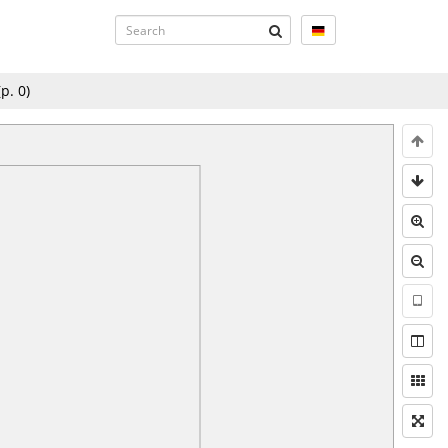
(p.
0
)