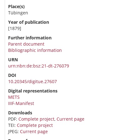
Place(s)
Tübingen
Year of publication
[1879]
Further information
Parent document
Bibliographic information
URN
urn:nbn:de:bsz:21-dt-276079
DOI
10.20345/digitue.27607
Digital representations
METS
IIIF-Manifest
Downloads
PDF:
Complete project
,
Current page
TEI:
Complete project
JPEG:
Current page