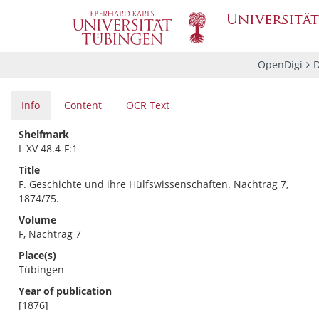
OpenDigi
D
Info
Content
OCR Text
Shelfmark
L XV 48.4-F:1
Title
F. Geschichte und ihre Hülfswissenschaften. Nachtrag 7,
1874/75.
Volume
F, Nachtrag 7
Place(s)
Tübingen
Year of publication
[1876]