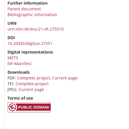
Further information
Parent document
Bibliographic information
URN
urn:nbn:de:bsz:21-dt-275510
DOI
10.20345/digitue.27551
Digital representations
METS
IIIF-Manifest
Downloads
PDF:
Complete project
,
Current page
TEI:
Complete project
JPEG:
Current page
Terms of use