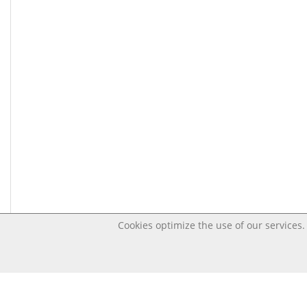
Cookies optimize the use of our services. 
Last changed Jul 17, 2020 3:36:15 AM CEST – Open